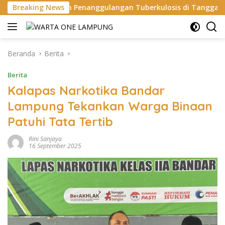
Langsung
 Penanggulangan Tuberkulosis di Tanggamus
Breaking News
Apel Per
ke
konten
Beranda
Berita
Berita
Kalapas Narkotika Bandar
Lampung Tekankan Warga Binaan
Patuhi Tata Tertib
Rini Sanjaya
16 September 2025