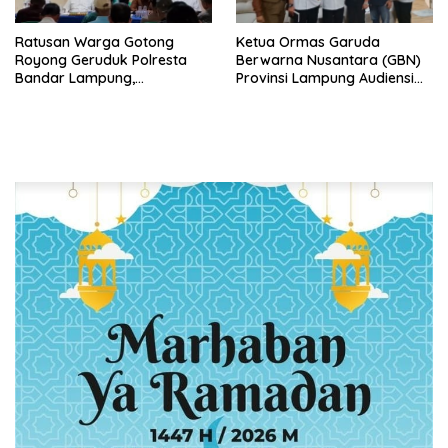
Ratusan Warga Gotong
Ketua Ormas Garuda
Royong Geruduk Polresta
Berwarna Nusantara (GBN)
Bandar Lampung,
Provinsi Lampung Audiensi
Pertanyakan Kepastian
dengan Direktur RSUD Dr. H.
Hukum Dugaan
Abdul Moeloek Bahas
Pengerusakan dan
Program Kendaraan Listrik
Pengancaman dan Dugaan
Pemalsuan Sporadik Tanah