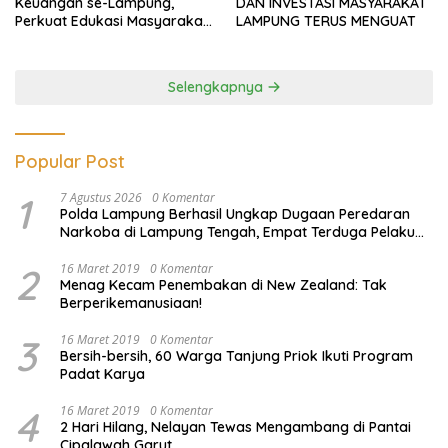
Keuangan se-Lampung,
DAN INVESTASI MASYARAKAT
Perkuat Edukasi Masyarakat
LAMPUNG TERUS MENGUAT
Lawan Pinjol dan Investasi
Ilegal
Selengkapnya
Popular Post
1
7 Agustus 2026
0 Komentar
Polda Lampung Berhasil Ungkap Dugaan Peredaran
Narkoba di Lampung Tengah, Empat Terduga Pelaku
Diamankan
2
16 Maret 2019
0 Komentar
Menag Kecam Penembakan di New Zealand: Tak
Berperikemanusiaan!
3
16 Maret 2019
0 Komentar
Bersih-bersih, 60 Warga Tanjung Priok Ikuti Program
Padat Karya
4
16 Maret 2019
0 Komentar
2 Hari Hilang, Nelayan Tewas Mengambang di Pantai
Cipalawah Garut