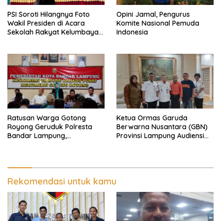
PSI Soroti Hilangnya Foto
Opini Jamal, Pengurus
Wakil Presiden di Acara
Komite Nasional Pemuda
Sekolah Rakyat Kelumbayan,
Indonesia
Minta Ada Penjelasan Resmi
Ratusan Warga Gotong
Ketua Ormas Garuda
Royong Geruduk Polresta
Berwarna Nusantara (GBN)
Bandar Lampung,
Provinsi Lampung Audiensi
Pertanyakan Kepastian
dengan Direktur RSUD Dr. H.
Hukum Dugaan
Abdul Moeloek Bahas
Pengerusakan dan
Program Kendaraan Listrik
Pengancaman dan Dugaan
Pemalsuan Sporadik Tanah
Rekomendasi untuk kamu