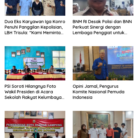
Dua Eks Karyawan Iga Konro
BNM RI Desak Polisi dan BNN
Penuhi Panggilan Kepolisian,
Perkuat Sinergi dengan
LBH Trisula: “Kami Meminta
Lembaga Penggiat untuk
Pihak Kepolisian Lebih
Berantas Peredaran
Objektif
Narkoba di Lampung
PSI Soroti Hilangnya Foto
Opini Jamal, Pengurus
Wakil Presiden di Acara
Komite Nasional Pemuda
Sekolah Rakyat Kelumbayan,
Indonesia
Minta Ada Penjelasan Resmi