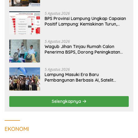
Agung Segera Dipoles Demi
Keselamatan Pengguna Jalan
5 Agustus 2026
BPS Provinsi Lampung Ungkap Capaian
Positif Lampung: Kemiskinan Turun,
Inflasi Terkendali, Ekonomi Terus
Tumbuh
5 Agustus 2026
Wagub Jihan Tinjau Rumah Calon
Penerima BSPS, Dorong Peningkatan
Kualitas Hunian Warga dan Serap
Aspirasi Masyarakat
5 Agustus 2026
Lampung Masuki Era Baru
Pembangunan Berbasis AI, Satelit
Hiperspektral Lampung-1 Resmi
Mengorbit
Selengkapnya
EKONOMI