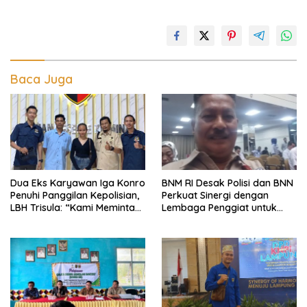
Baca Juga
Dua Eks Karyawan Iga Konro
BNM RI Desak Polisi dan BNN
Penuhi Panggilan Kepolisian,
Perkuat Sinergi dengan
LBH Trisula: “Kami Meminta
Lembaga Penggiat untuk
Pihak Kepolisian Lebih
Berantas Peredaran
Objektif
Narkoba di Lampung