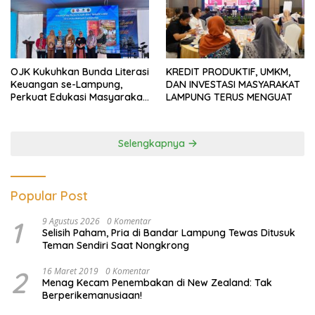
OJK Kukuhkan Bunda Literasi
KREDIT PRODUKTIF, UMKM,
Keuangan se-Lampung,
DAN INVESTASI MASYARAKAT
Perkuat Edukasi Masyarakat
LAMPUNG TERUS MENGUAT
Lawan Pinjol dan Investasi
Ilegal
Selengkapnya
Popular Post
1
9 Agustus 2026
0 Komentar
Selisih Paham, Pria di Bandar Lampung Tewas Ditusuk
Teman Sendiri Saat Nongkrong
2
16 Maret 2019
0 Komentar
Menag Kecam Penembakan di New Zealand: Tak
Berperikemanusiaan!