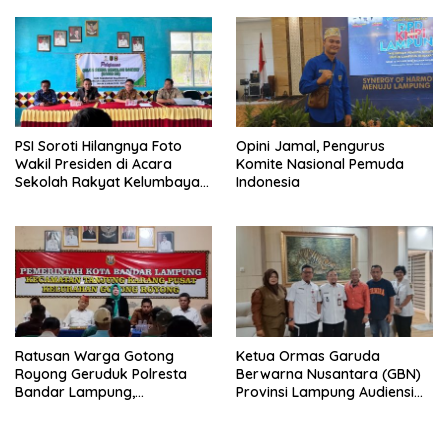
Objektif
Narkoba di Lampung
PSI Soroti Hilangnya Foto
Opini Jamal, Pengurus
Wakil Presiden di Acara
Komite Nasional Pemuda
Sekolah Rakyat Kelumbayan,
Indonesia
Minta Ada Penjelasan Resmi
Ratusan Warga Gotong
Ketua Ormas Garuda
Royong Geruduk Polresta
Berwarna Nusantara (GBN)
Bandar Lampung,
Provinsi Lampung Audiensi
Pertanyakan Kepastian
dengan Direktur RSUD Dr. H.
Hukum Dugaan
Abdul Moeloek Bahas
Pengerusakan dan
Program Kendaraan Listrik