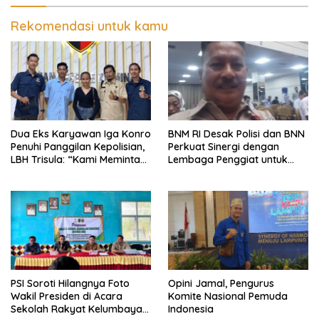
Pengancaman dan Dugaan
Pemalsuan Sporadik Tanah
Rekomendasi untuk kamu
Dua Eks Karyawan Iga Konro
BNM RI Desak Polisi dan BNN
Penuhi Panggilan Kepolisian,
Perkuat Sinergi dengan
LBH Trisula: “Kami Meminta
Lembaga Penggiat untuk
Pihak Kepolisian Lebih
Berantas Peredaran
Objektif
Narkoba di Lampung
PSI Soroti Hilangnya Foto
Opini Jamal, Pengurus
Wakil Presiden di Acara
Komite Nasional Pemuda
Sekolah Rakyat Kelumbayan,
Indonesia