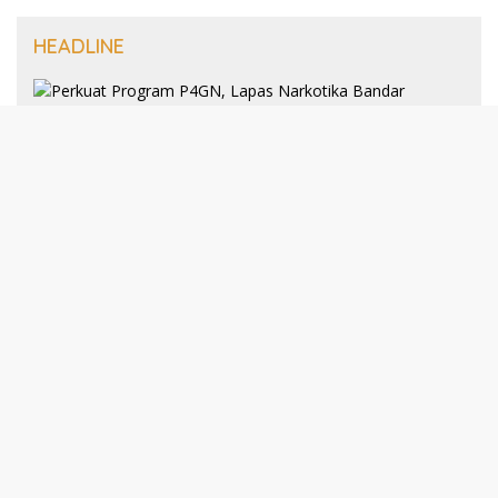
HEADLINE
8 Januari 2025
Perkuat Program P4GN, Lapas
Narkotika Bandar Lampung Terima
Audiensi dari BNN Kabupaten Lampung
Selatan
30 Desember 2024
193 Guru PAI Profesional Kota Bandar
Lampung Dikukuhkan Dalam Yudisium
PPG Tahun 2024
21 Desember 2024
Talkshow Kewirausahaan: JNE dan Para
Praktisi Buka Rahasia Sukses Bisnis di
Darmajaya