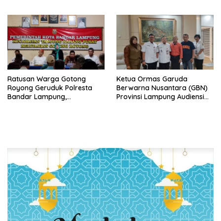
Minta Ada Penjelasan Resmi
Ratusan Warga Gotong
Ketua Ormas Garuda
Royong Geruduk Polresta
Berwarna Nusantara (GBN)
Bandar Lampung,
Provinsi Lampung Audiensi
Pertanyakan Kepastian
dengan Direktur RSUD Dr. H.
Hukum Dugaan
Abdul Moeloek Bahas
Pengerusakan dan
Program Kendaraan Listrik
Pengancaman dan Dugaan
Pemalsuan Sporadik Tanah