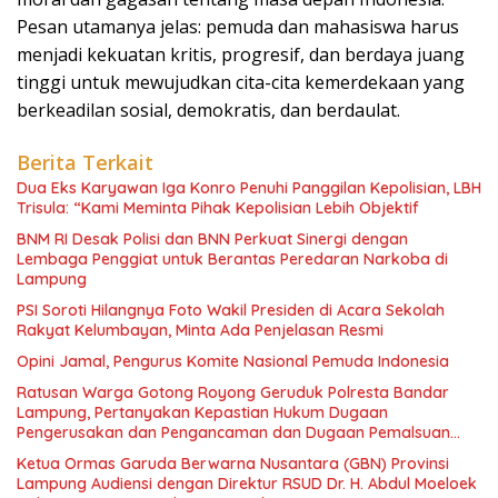
Pesan utamanya jelas: pemuda dan mahasiswa harus
menjadi kekuatan kritis, progresif, dan berdaya juang
tinggi untuk mewujudkan cita-cita kemerdekaan yang
berkeadilan sosial, demokratis, dan berdaulat.
Berita Terkait
Dua Eks Karyawan Iga Konro Penuhi Panggilan Kepolisian, LBH
Trisula: “Kami Meminta Pihak Kepolisian Lebih Objektif
BNM RI Desak Polisi dan BNN Perkuat Sinergi dengan
Lembaga Penggiat untuk Berantas Peredaran Narkoba di
Lampung
PSI Soroti Hilangnya Foto Wakil Presiden di Acara Sekolah
Rakyat Kelumbayan, Minta Ada Penjelasan Resmi
Opini Jamal, Pengurus Komite Nasional Pemuda Indonesia
Ratusan Warga Gotong Royong Geruduk Polresta Bandar
Lampung, Pertanyakan Kepastian Hukum Dugaan
Pengerusakan dan Pengancaman dan Dugaan Pemalsuan
Sporadik Tanah
Ketua Ormas Garuda Berwarna Nusantara (GBN) Provinsi
Lampung Audiensi dengan Direktur RSUD Dr. H. Abdul Moeloek