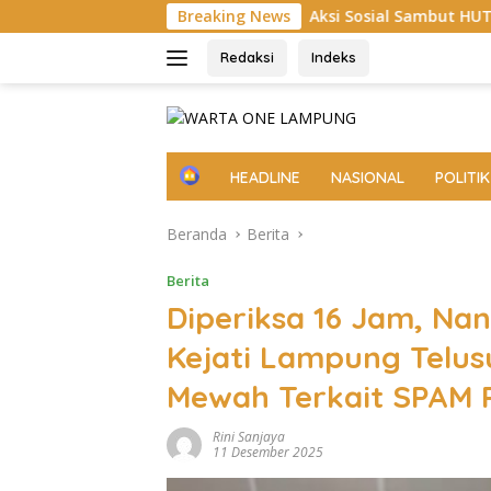
Langsung
10
Aksi Sosial Sambut HUT RI ke-81, Satlantas Polres 
Breaking News
ke
konten
Redaksi
Indeks
H
HEADLINE
NASIONAL
POLITIK
o
m
Beranda
Berita
e
Berita
Diperiksa 16 Jam, Na
Kejati Lampung Telusu
Mewah Terkait SPAM 
Rini Sanjaya
11 Desember 2025