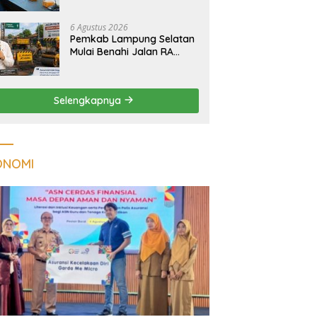
Tuberkulosis di
Tanggamus
6 Agustus 2026
Pemkab Lampung Selatan
Mulai Benahi Jalan RA
Basyid, Ruas Strategis Jati
Agung Segera Dipoles
Demi Keselamatan
Selengkapnya
Pengguna Jalan
ONOMI