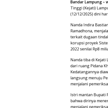
Bandar Lampung – 
Tinggi (Kejati) Lam
(12/12/2025) dini h
Nanda Indira Bastia
Ramadhona, menjala
terkait dugaan tind
korupsi proyek Sis
2022 senilai Rp8 milia
Nanda tiba di Kejati
dari ruang Pidana Kh
Kedatangannya diaw
langsung menuju Pel
menjalani pemeriksaa
Istri mantan Bupati
bahwa dirinya meneri
menjalani pemeriksa