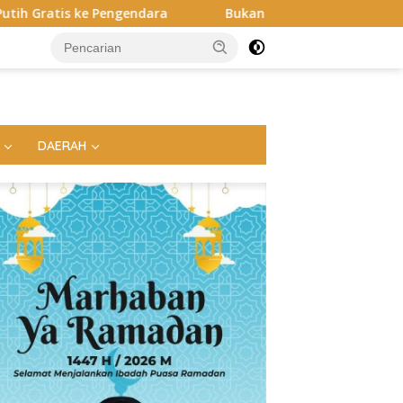
Bukan di Bali, Ngaben Massal Balinuraga Memikat Turis I
DAERAH