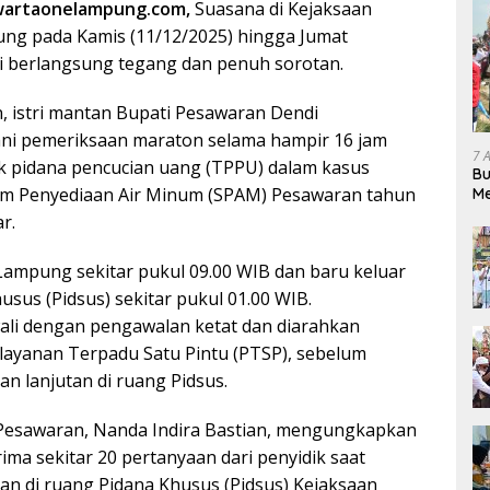
wartaonelampung.com,
Suasana di Kejaksaan
pung pada Kamis (11/12/2025) hingga Jumat
ari berlangsung tegang dan penuh sorotan.
n, istri mantan Bupati Pesawaran Dendi
ni pemeriksaan maraton selama hampir 16 jam
7 
ak pidana pencucian uang (TPPU) dalam kasus
Bu
tem Penyediaan Air Minum (SPAM) Pesawaran tahun
Me
Pe
r.
 Lampung sekitar pukul 09.00 WIB dan baru keluar
usus (Pidsus) sekitar pukul 01.00 WIB.
ali dengan pengawalan ketat dan diarahkan
ayanan Terpadu Satu Pintu (PTSP), sebelum
n lanjutan di ruang Pidsus.
 Pesawaran, Nanda Indira Bastian, mengungkapkan
ma sekitar 20 pertanyaan dari penyidik saat
an di ruang Pidana Khusus (Pidsus) Kejaksaan