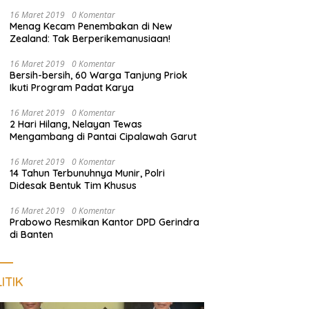
dan Sosialisasi Layanan 110
16 Maret 2019
0 Komentar
Menag Kecam Penembakan di New
Zealand: Tak Berperikemanusiaan!
16 Maret 2019
0 Komentar
Bersih-bersih, 60 Warga Tanjung Priok
Ikuti Program Padat Karya
16 Maret 2019
0 Komentar
2 Hari Hilang, Nelayan Tewas
Mengambang di Pantai Cipalawah Garut
16 Maret 2019
0 Komentar
14 Tahun Terbunuhnya Munir, Polri
Didesak Bentuk Tim Khusus
16 Maret 2019
0 Komentar
Prabowo Resmikan Kantor DPD Gerindra
di Banten
ITIK