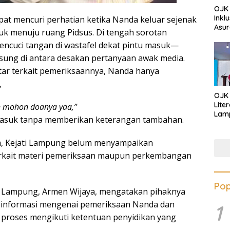
OJK 
Inkl
t mencuri perhatian ketika Nanda keluar sejenak
Asur
uk menuju ruang Pidsus. Di tengah sorotan
mencuci tangan di wastafel dekat pintu masuk—
sung di antara desakan pertanyaan awak media.
tar terkait pemeriksaannya, Nanda hanya
,
OJK
Lite
n mohon doanya yaa,”
Lamp
asuk tanpa memberikan keterangan tambahan.
Eduk
Lawa
, Kejati Lampung belum menyampaikan
Inves
erkait materi pemeriksaan maupun perkembangan
Pop
ti Lampung, Armen Wijaya, mengatakan pihaknya
i informasi mengenai pemeriksaan Nanda dan
1
proses mengikuti ketentuan penyidikan yang