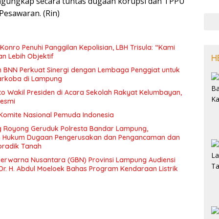
ungkap secara tuntas dugaan korupsi dan TPPU
esawaran. (Rin)
onro Penuhi Panggilan Kepolisian, LBH Trisula: “Kami
an Lebih Objektif
H
an BNN Perkuat Sinergi dengan Lembaga Penggiat untuk
arkoba di Lampung
oto Wakil Presiden di Acara Sekolah Rakyat Kelumbayan,
Resmi
 Komite Nasional Pemuda Indonesia
 Royong Geruduk Polresta Bandar Lampung,
an Hukum Dugaan Pengerusakan dan Pengancaman dan
radik Tanah
erwarna Nusantara (GBN) Provinsi Lampung Audiensi
Dr. H. Abdul Moeloek Bahas Program Kendaraan Listrik