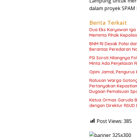
Lampung untuk meng
dalam proyek SPAM P
Berita Terkait
Dua Eks Karyawan Iga K
Meminta Pihak Kepolisi
BNM RI Desak Polisi d
Berantas Peredaran N
PSI Soroti Hilangnya F
Minta Ada Penjelasan 
Opini Jamal, Pengurus
Ratusan Warga Gotong
Pertanyakan Kepasti
Dugaan Pemalsuan Spo
Ketua Ormas Garuda B
dengan Direktur RSUD 
Post Views:
385