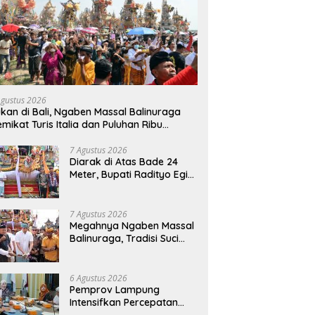
Agustus 2026
kan di Bali, Ngaben Massal Balinuraga
mikat Turis Italia dan Puluhan Ribu
ngunjung
7 Agustus 2026
Diarak di Atas Bade 24
Meter, Bupati Radityo Egi
Bawa Mimpi Besar
Balinuraga Jadi
‘Penglipuran’ Kedua pada
7 Agustus 2026
2027
Megahnya Ngaben Massal
Balinuraga, Tradisi Suci
Terbesar di Indonesia
yang Menghidupkan Desa
dan Merekatkan Ikatan
6 Agustus 2026
Keluarga
Pemprov Lampung
Intensifkan Percepatan
Penanggulangan