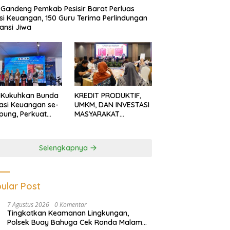
Gandeng Pemkab Pesisir Barat Perluas
usi Keuangan, 150 Guru Terima Perlindungan
ansi Jiwa
 Kukuhkan Bunda
KREDIT PRODUKTIF,
rasi Keuangan se-
UMKM, DAN INVESTASI
ung, Perkuat
MASYARAKAT
asi Masyarakat
LAMPUNG TERUS
n Pinjol dan
MENGUAT
tasi Ilegal
Selengkapnya
ular Post
7 Agustus 2026
0 Komentar
Tingkatkan Keamanan Lingkungan,
Polsek Buay Bahuga Cek Ronda Malam