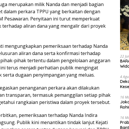
duga merupakan milik Nanda dan menjadi bagian
et dalam perkara TPPU yang berkaitan dengan
M Pesawaran. Penyitaan ini turut memperkuat
 terhadap aliran dana yang mengalir dari proyek
jati mengungkapkan pemeriksaan terhadap Nanda
lusuran aliran dana serta konfirmasi terhadap
22 Ju
 pihak-pihak tertentu dalam pengelolaan anggaran
BARA
Wid
ini terus menjadi perhatian publik mengingat
ek serta dugaan penyimpangan yang meluas.
4 Agu
Deka
Kese
egaskan penanganan perkara akan dilakukan
dan transparan, termasuk pemanggilan setiap pihak
16 M
tahui rangkaian peristiwa dalam proyek tersebut.
Joko
Rohi
terbitkan, pemeriksaan terhadap Nanda Indira
16 M
gsung. Publik kini menantikan tindak lanjut Kejati
Prab
Ban