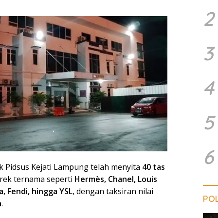
2
3
4
5
6
k Pidsus Kejati Lampung telah menyita
40 tas
rek ternama seperti
Hermès, Chanel, Louis
a, Fendi, hingga YSL
, dengan taksiran nilai
POL
a
.