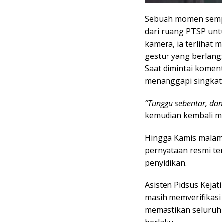
Sebuah momen sempa
dari ruang PTSP unt
kamera, ia terlihat 
gestur yang berlang
Saat dimintai komen
menanggapi singkat
“Tunggu sebentar, da
kemudian kembali m
Hingga Kamis malam
pernyataan resmi t
penyidikan.
Asisten Pidsus Keja
masih memverifikas
memastikan seluruh 
berlaku.