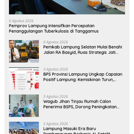
6 Agustus 2026
Pemprov Lampung Intensifkan Percepatan
Penanggulangan Tuberkulosis di Tanggamus
6 Agustus 2026
Pemkab Lampung Selatan Mulai Benahi
Jalan RA Basyid, Ruas Strategis Jati
Agung Segera Dipoles Demi
Keselamatan Pengguna Jalan
5 Agustus 2026
BPS Provinsi Lampung Ungkap Capaian
Positif Lampung: Kemiskinan Turun,
Inflasi Terkendali, Ekonomi Terus
Tumbuh
5 Agustus 2026
Wagub Jihan Tinjau Rumah Calon
Penerima BSPS, Dorong Peningkatan
Kualitas Hunian Warga dan Serap
Aspirasi Masyarakat
5 Agustus 2026
Lampung Masuki Era Baru
Pembangunan Berbasis AI, Satelit