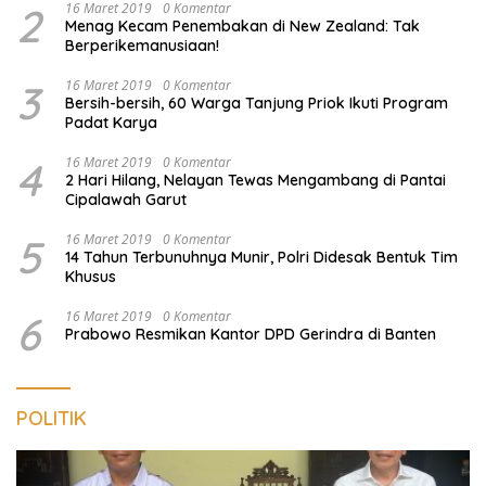
2
16 Maret 2019
0 Komentar
Menag Kecam Penembakan di New Zealand: Tak
Berperikemanusiaan!
3
16 Maret 2019
0 Komentar
Bersih-bersih, 60 Warga Tanjung Priok Ikuti Program
Padat Karya
4
16 Maret 2019
0 Komentar
2 Hari Hilang, Nelayan Tewas Mengambang di Pantai
Cipalawah Garut
5
16 Maret 2019
0 Komentar
14 Tahun Terbunuhnya Munir, Polri Didesak Bentuk Tim
Khusus
6
16 Maret 2019
0 Komentar
Prabowo Resmikan Kantor DPD Gerindra di Banten
POLITIK