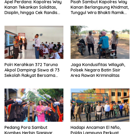
Apel Perdana: Kapolres Way
Pisah Sambut Kapolres Way
Kanan Tekankan Soliditas,
Kanan Berlangsung Khidmat,
Disiplin, hingga Cek Randis
Tunggul Wira Bhakti Ramik
dan Senpi Dinas
Ragom Resmi Beralih
Polri Kerahkan 372 Taruna
Jaga Kondusifitas Wilayah,
Akpol Dampingi Siswa di 73
Polsek Negara Batin Sisir
Sekolah Rakyat Bersama
Area Rawan Kriminalitas
Taruna Akademi TNI
Pedang Pora Sambut
Hadapi Ancaman El Niño,
Kombes Herbin Sianipar,
Polda Lampung Perkuat