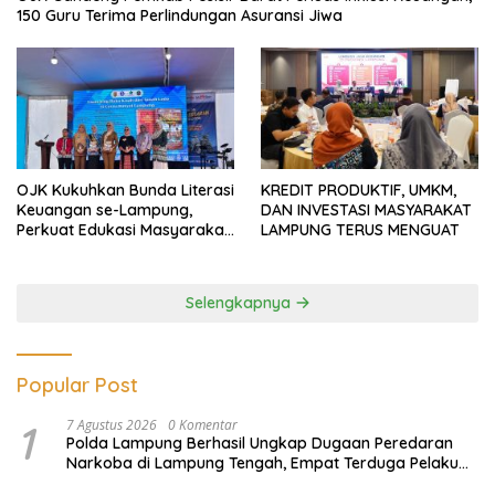
150 Guru Terima Perlindungan Asuransi Jiwa
OJK Kukuhkan Bunda Literasi
KREDIT PRODUKTIF, UMKM,
Keuangan se-Lampung,
DAN INVESTASI MASYARAKAT
Perkuat Edukasi Masyarakat
LAMPUNG TERUS MENGUAT
Lawan Pinjol dan Investasi
Ilegal
Selengkapnya
Popular Post
1
7 Agustus 2026
0 Komentar
Polda Lampung Berhasil Ungkap Dugaan Peredaran
Narkoba di Lampung Tengah, Empat Terduga Pelaku
Diamankan