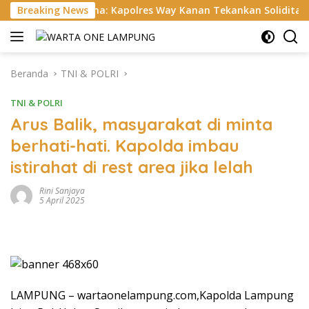
Langsung
na: Kapolres Way Kanan Tekankan Soliditas, Disiplin, hingga Ce
Breaking News
ke
konten
Beranda
TNI & POLRI
TNI & POLRI
Arus Balik, masyarakat di minta
berhati-hati. Kapolda imbau
istirahat di rest area jika lelah
Rini Sanjaya
5 April 2025
LAMPUNG – wartaonelampung.com,Kapolda Lampung