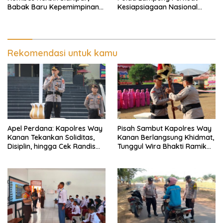
Babak Baru Kepemimpinan
Kesiapsiagaan Nasional
di Polresta Bandar Lampung
Antisipasi Karhutla
Rekomendasi untuk kamu
Apel Perdana: Kapolres Way
Pisah Sambut Kapolres Way
Kanan Tekankan Soliditas,
Kanan Berlangsung Khidmat,
Disiplin, hingga Cek Randis
Tunggul Wira Bhakti Ramik
dan Senpi Dinas
Ragom Resmi Beralih