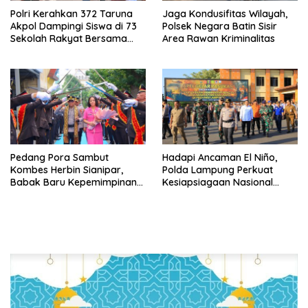
Polri Kerahkan 372 Taruna
Jaga Kondusifitas Wilayah,
Akpol Dampingi Siswa di 73
Polsek Negara Batin Sisir
Sekolah Rakyat Bersama
Area Rawan Kriminalitas
Taruna Akademi TNI
Pedang Pora Sambut
Hadapi Ancaman El Niño,
Kombes Herbin Sianipar,
Polda Lampung Perkuat
Babak Baru Kepemimpinan
Kesiapsiagaan Nasional
di Polresta Bandar Lampung
Antisipasi Karhutla