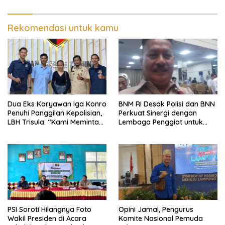
Pengerusakan dan
Program Kendaraan Listrik
Pengancaman dan Dugaan
Pemalsuan Sporadik Tanah
Rekomendasi untuk kamu
Dua Eks Karyawan Iga Konro
BNM RI Desak Polisi dan BNN
Penuhi Panggilan Kepolisian,
Perkuat Sinergi dengan
LBH Trisula: “Kami Meminta
Lembaga Penggiat untuk
Pihak Kepolisian Lebih
Berantas Peredaran
Objektif
Narkoba di Lampung
PSI Soroti Hilangnya Foto
Opini Jamal, Pengurus
Wakil Presiden di Acara
Komite Nasional Pemuda