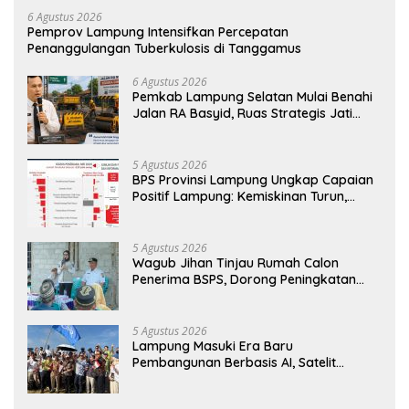
6 Agustus 2026
Pemprov Lampung Intensifkan Percepatan
Penanggulangan Tuberkulosis di Tanggamus
6 Agustus 2026
Pemkab Lampung Selatan Mulai Benahi
Jalan RA Basyid, Ruas Strategis Jati
Agung Segera Dipoles Demi
Keselamatan Pengguna Jalan
5 Agustus 2026
BPS Provinsi Lampung Ungkap Capaian
Positif Lampung: Kemiskinan Turun,
Inflasi Terkendali, Ekonomi Terus
Tumbuh
5 Agustus 2026
Wagub Jihan Tinjau Rumah Calon
Penerima BSPS, Dorong Peningkatan
Kualitas Hunian Warga dan Serap
Aspirasi Masyarakat
5 Agustus 2026
Lampung Masuki Era Baru
Pembangunan Berbasis AI, Satelit
Hiperspektral Lampung-1 Resmi
Mengorbit