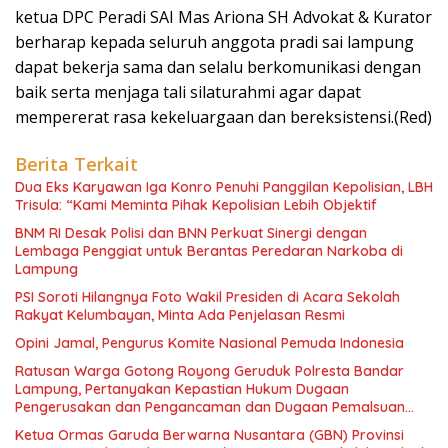
ketua DPC Peradi SAI Mas Ariona SH Advokat & Kurator
berharap kepada seluruh anggota pradi sai lampung
dapat bekerja sama dan selalu berkomunikasi dengan
baik serta menjaga tali silaturahmi agar dapat
mempererat rasa kekeluargaan dan bereksistensi.(Red)
Berita Terkait
Dua Eks Karyawan Iga Konro Penuhi Panggilan Kepolisian, LBH
Trisula: “Kami Meminta Pihak Kepolisian Lebih Objektif
BNM RI Desak Polisi dan BNN Perkuat Sinergi dengan
Lembaga Penggiat untuk Berantas Peredaran Narkoba di
Lampung
PSI Soroti Hilangnya Foto Wakil Presiden di Acara Sekolah
Rakyat Kelumbayan, Minta Ada Penjelasan Resmi
Opini Jamal, Pengurus Komite Nasional Pemuda Indonesia
Ratusan Warga Gotong Royong Geruduk Polresta Bandar
Lampung, Pertanyakan Kepastian Hukum Dugaan
Pengerusakan dan Pengancaman dan Dugaan Pemalsuan
Sporadik Tanah
Ketua Ormas Garuda Berwarna Nusantara (GBN) Provinsi