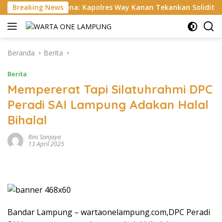
Langsung
ana: Kapolres Way Kanan Tekankan Soliditas, Disiplin, hingga C
Breaking News
ke
konten
Beranda
Berita
Berita
Mempererat Tapi Silatuhrahmi DPC
Peradi SAI Lampung Adakan Halal
Bihalal
Rini Sanjaya
13 April 2025
Bandar Lampung – wartaonelampung.com,DPC Peradi