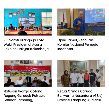
Pihak Kepolisian Lebih
Berantas Peredaran
Objektif
Narkoba di Lampung
PSI Soroti Hilangnya Foto
Opini Jamal, Pengurus
Wakil Presiden di Acara
Komite Nasional Pemuda
Sekolah Rakyat Kelumbayan,
Indonesia
Minta Ada Penjelasan Resmi
Ratusan Warga Gotong
Ketua Ormas Garuda
Royong Geruduk Polresta
Berwarna Nusantara (GBN)
Bandar Lampung,
Provinsi Lampung Audiensi
Pertanyakan Kepastian
dengan Direktur RSUD Dr. H.
Hukum Dugaan
Abdul Moeloek Bahas