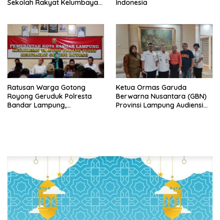
Sekolah Rakyat Kelumbayan,
Indonesia
Minta Ada Penjelasan Resmi
Ratusan Warga Gotong
Ketua Ormas Garuda
Royong Geruduk Polresta
Berwarna Nusantara (GBN)
Bandar Lampung,
Provinsi Lampung Audiensi
Pertanyakan Kepastian
dengan Direktur RSUD Dr. H.
Hukum Dugaan
Abdul Moeloek Bahas
Pengerusakan dan
Program Kendaraan Listrik
Pengancaman dan Dugaan
Pemalsuan Sporadik Tanah