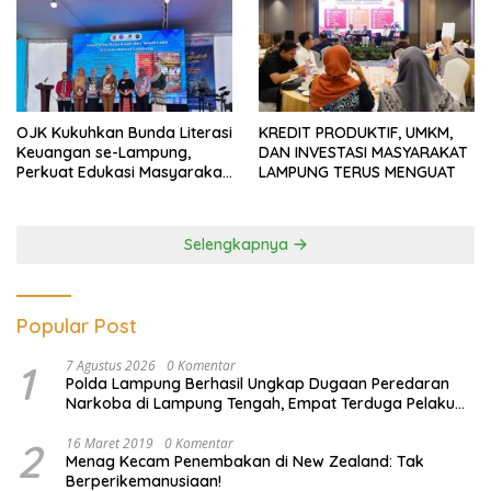
OJK Kukuhkan Bunda Literasi
KREDIT PRODUKTIF, UMKM,
Keuangan se-Lampung,
DAN INVESTASI MASYARAKAT
Perkuat Edukasi Masyarakat
LAMPUNG TERUS MENGUAT
Lawan Pinjol dan Investasi
Ilegal
Selengkapnya
Popular Post
1
7 Agustus 2026
0 Komentar
Polda Lampung Berhasil Ungkap Dugaan Peredaran
Narkoba di Lampung Tengah, Empat Terduga Pelaku
Diamankan
2
16 Maret 2019
0 Komentar
Menag Kecam Penembakan di New Zealand: Tak
Berperikemanusiaan!