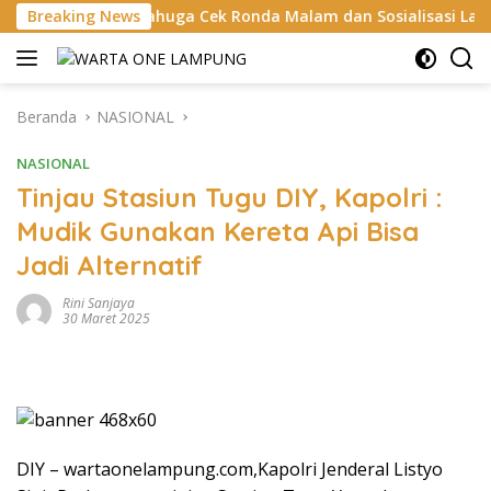
Langsung
ay Bahuga Cek Ronda Malam dan Sosialisasi Layanan 110
Breaking News
ke
konten
Beranda
NASIONAL
NASIONAL
Tinjau Stasiun Tugu DIY, Kapolri :
Mudik Gunakan Kereta Api Bisa
Jadi Alternatif
Rini Sanjaya
30 Maret 2025
DIY – wartaonelampung.com,Kapolri Jenderal Listyo