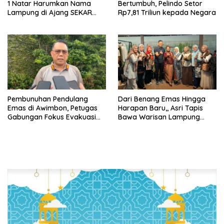
1 Natar Harumkan Nama
Bertumbuh, Pelindo Setor
Lampung di Ajang SEKAR
Rp7,81 Triliun kepada Negara
2026 Jabar Open
Pembunuhan Pendulang
Dari Benang Emas Hingga
Emas di Awimbon, Petugas
Harapan Baru,, Asri Tapis
Gabungan Fokus Evakuasi
Bawa Warisan Lampung
Korban dan Pengejaran
Bersinar Di Ajang Persit Bisa
Pelaku
Dua