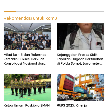
Korban dan Pengejaran
Bersinar Di Ajang Persit Bisa
Pelaku
Dua
Rekomendasi untuk kamu
Milad ke – 3 dan Rakernas
Kejanggalan Proses Sidik
Persadin Sukses, Perkuat
Laporan Dugaan Perzinahan
Konsolidasi Nasional dan
di Polda Sumut, Barometer
Arah Organisasi
Kinerja Kepolisian
Ketua Umum Paskibra SMAN
RUPS 2025: Kinerja