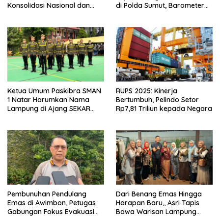
Konsolidasi Nasional dan
di Polda Sumut, Barometer
Arah Organisasi
Kinerja Kepolisian
Ketua Umum Paskibra SMAN
RUPS 2025: Kinerja
1 Natar Harumkan Nama
Bertumbuh, Pelindo Setor
Lampung di Ajang SEKAR
Rp7,81 Triliun kepada Negara
2026 Jabar Open
Pembunuhan Pendulang
Dari Benang Emas Hingga
Emas di Awimbon, Petugas
Harapan Baru,, Asri Tapis
Gabungan Fokus Evakuasi
Bawa Warisan Lampung