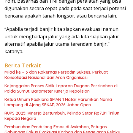
Polri, Basarnas dan TNI dengan peralatan yang bisa
digunakan secara cepat pada pada saat terjadi potensi
bencana apakah tanah longsor, atau bencana lain.
“Apabila terjadi banjir kita siapkan evakuasi namun
untuk menghadapi jalur yang ada kita siapkan jalur
alternatif apabila jalur utama terendam banjir,”
katanya.
Berita Terkait
Milad ke – 3 dan Rakernas Persadin Sukses, Perkuat
Konsolidasi Nasional dan Arah Organisasi
Kejanggalan Proses Sidik Laporan Dugaan Perzinahan di
Polda Sumut, Barometer Kinerja Kepolisian
Ketua Umum Paskibra SMAN 1 Natar Harumkan Nama
Lampung di Ajang SEKAR 2026 Jabar Open
RUPS 2025: Kinerja Bertumbuh, Pelindo Setor Rp7,81 Triliun
kepada Negara
Pembunuhan Pendulang Emas di Awimbon, Petugas
Gabungan Fokus Evakuasi Korban dan Pengejaran Pelaku