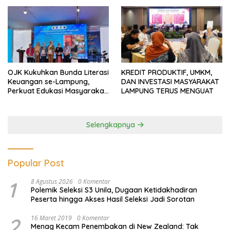
OJK Kukuhkan Bunda Literasi
KREDIT PRODUKTIF, UMKM,
Keuangan se-Lampung,
DAN INVESTASI MASYARAKAT
Perkuat Edukasi Masyarakat
LAMPUNG TERUS MENGUAT
Lawan Pinjol dan Investasi
Ilegal
Selengkapnya
Popular Post
1
8 Agustus 2026
0 Komentar
Polemik Seleksi S3 Unila, Dugaan Ketidakhadiran
Peserta hingga Akses Hasil Seleksi Jadi Sorotan
2
16 Maret 2019
0 Komentar
Menag Kecam Penembakan di New Zealand: Tak