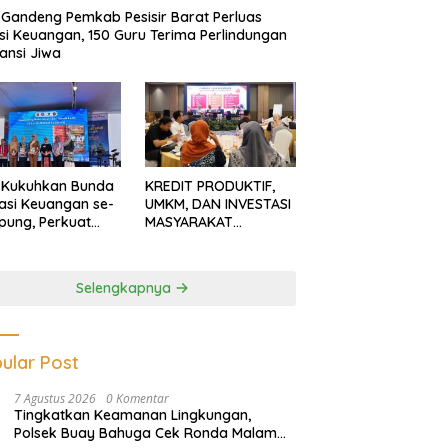
Gandeng Pemkab Pesisir Barat Perluas
usi Keuangan, 150 Guru Terima Perlindungan
ansi Jiwa
 Kukuhkan Bunda
KREDIT PRODUKTIF,
rasi Keuangan se-
UMKM, DAN INVESTASI
ung, Perkuat
MASYARAKAT
asi Masyarakat
LAMPUNG TERUS
n Pinjol dan
MENGUAT
tasi Ilegal
Selengkapnya
ular Post
7 Agustus 2026
0 Komentar
Tingkatkan Keamanan Lingkungan,
Polsek Buay Bahuga Cek Ronda Malam