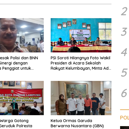
2
3
4
esak Polisi dan BNN
PSI Soroti Hilangnya Foto Wakil
Sinergi dengan
Presiden di Acara Sekolah
5
 Penggiat untuk
Rakyat Kelumbayan, Minta Ada
s Peredaran Narkoba
Penjelasan Resmi
ung
6
POL
 Warga Gotong
Ketua Ormas Garuda
eruduk Polresta
Berwarna Nusantara (GBN)