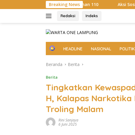
Langsung
ialisasi Layanan 110
Breaking News
Aksi Sosial Sambut HUT RI ke-81
ke
konten
Redaksi
Indeks
H
HEADLINE
NASIONAL
POLITIK
o
m
Beranda
Berita
e
Berita
Tingkatkan Kewaspada
H, Kalapas Narkotik
Troling Malam
Rini Sanjaya
6 Juni 2025