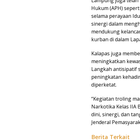
Lampung juga telah
Hukum (APH) sepert
selama perayaan Idu
sinergi dalam meng
mendukung kelanca
kurban di dalam Lapa
Kalapas juga membe
meningkatkan kewasp
Langkah antisipatif 
peningkatan kehadira
diperketat.
“Kegiatan troling m
Narkotika Kelas IIA
dini, sinergi, dan t
Jenderal Pemasyarak
Berita Terkait