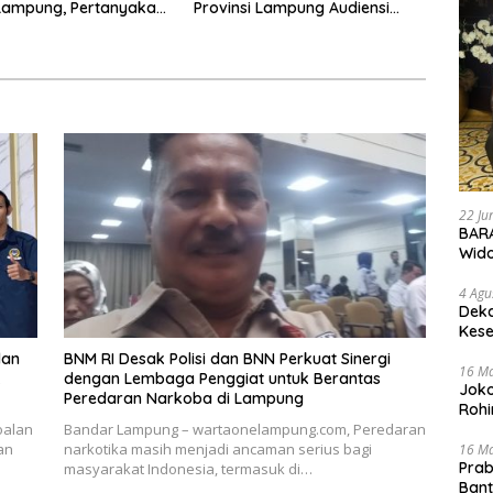
Lampung, Pertanyakan
Provinsi Lampung Audiensi
an Hukum Dugaan
dengan Direktur RSUD Dr. H.
sakan dan
Abdul Moeloek Bahas Program
aman dan Dugaan
Kendaraan Listrik
an Sporadik Tanah
22 Ju
BARA
Wid
4 Agu
Deka
Kese
lan
BNM RI Desak Polisi dan BNN Perkuat Sinergi
16 M
k
dengan Lembaga Penggiat untuk Berantas
Joko
Peredaran Narkoba di Lampung
Rohi
oalan
Bandar Lampung – wartaonelampung.com, Peredaran
an
narkotika masih menjadi ancaman serius bagi
16 M
Prab
masyarakat Indonesia, termasuk di…
Ban