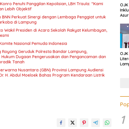
onro Penuhi Panggilan Kepolisian, LBH Trisula: “Kami
OJK 
an Lebih Objektif
Inkl
Asur
an BNN Perkuat Sinergi dengan Lembaga Penggiat untuk
arkoba di Lampung
oto Wakil Presiden di Acara Sekolah Rakyat Kelumbayan,
Resmi
 Komite Nasional Pemuda Indonesia
 Royong Geruduk Polresta Bandar Lampung,
OJK
an Hukum Dugaan Pengerusakan dan Pengancaman dan
Lite
radik Tanah
Lamp
Eduk
erwarna Nusantara (GBN) Provinsi Lampung Audiensi
Lawa
Dr. H. Abdul Moeloek Bahas Program Kendaraan Listrik
Inves
Pop
1