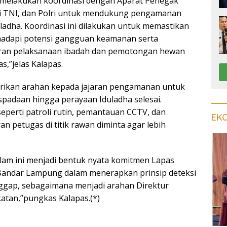
 melakukan koordinasi dengan Aparat Penegak
i TNI, dan Polri untuk mendukung pengamanan
ladha. Koordinasi ini dilakukan untuk memastikan
hadapi potensi gangguan keamanan serta
ran pelaksanaan ibadah dan pemotongan hewan
s,”jelas Kalapas.
rikan arahan kepada jajaran pengamanan untuk
adaan hingga perayaan Iduladha selesai.
seperti patroli rutin, pemantauan CCTV, dan
EK
n petugas di titik rawan diminta agar lebih
alam ini menjadi bentuk nyata komitmen Lapas
 Bandar Lampung dalam menerapkan prinsip deteksi
anggap, sebagaimana menjadi arahan Direktur
atan,”pungkas Kalapas.(*)