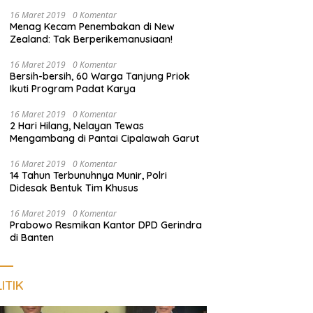
dan Sosialisasi Layanan 110
16 Maret 2019
0 Komentar
Menag Kecam Penembakan di New
Zealand: Tak Berperikemanusiaan!
16 Maret 2019
0 Komentar
Bersih-bersih, 60 Warga Tanjung Priok
Ikuti Program Padat Karya
16 Maret 2019
0 Komentar
2 Hari Hilang, Nelayan Tewas
Mengambang di Pantai Cipalawah Garut
16 Maret 2019
0 Komentar
14 Tahun Terbunuhnya Munir, Polri
Didesak Bentuk Tim Khusus
16 Maret 2019
0 Komentar
Prabowo Resmikan Kantor DPD Gerindra
di Banten
ITIK