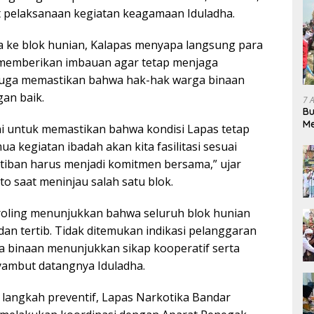
 pelaksanaan kegiatan keagamaan Iduladha.
 ke blok hunian, Kalapas menyapa langsung para
 memberikan imbauan agar tetap menjaga
 juga memastikan bahwa hak-hak warga binaan
gan baik.
7 
Bu
Me
ni untuk memastikan bahwa kondisi Lapas tetap
Pe
ua kegiatan ibadah akan kita fasilitasi sesuai
tiban harus menjadi komitmen bersama,” ujar
o saat meninjau salah satu blok.
 troling menunjukkan bahwa seluruh blok hunian
an tertib. Tidak ditemukan indikasi pelanggaran
ga binaan menunjukkan sikap kooperatif serta
yambut datangnya Iduladha.
i langkah preventif, Lapas Narkotika Bandar