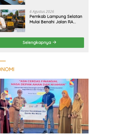
Tuberkulosis di
Tanggamus
6 Agustus 2026
Pemkab Lampung Selatan
Mulai Benahi Jalan RA
Basyid, Ruas Strategis Jati
Agung Segera Dipoles
Demi Keselamatan
Selengkapnya
Pengguna Jalan
ONOMI