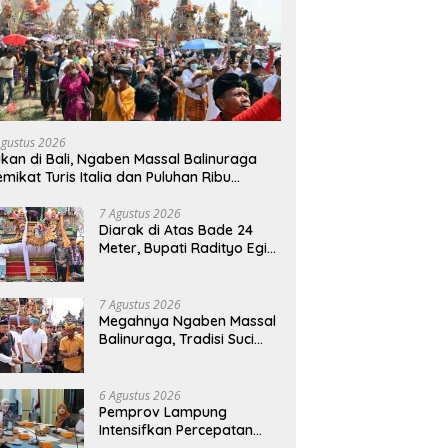
Agustus 2026
kan di Bali, Ngaben Massal Balinuraga
mikat Turis Italia dan Puluhan Ribu
ngunjung
7 Agustus 2026
Diarak di Atas Bade 24
Meter, Bupati Radityo Egi
Bawa Mimpi Besar
Balinuraga Jadi
‘Penglipuran’ Kedua pada
7 Agustus 2026
2027
Megahnya Ngaben Massal
Balinuraga, Tradisi Suci
Terbesar di Indonesia
yang Menghidupkan Desa
dan Merekatkan Ikatan
6 Agustus 2026
Keluarga
Pemprov Lampung
Intensifkan Percepatan
Penanggulangan