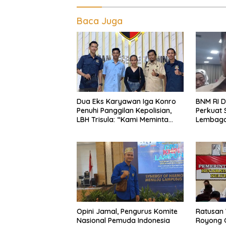
Baca Juga
Dua Eks Karyawan Iga Konro
BNM RI D
Penuhi Panggilan Kepolisian,
Perkuat 
LBH Trisula: “Kami Meminta
Lembaga
Pihak Kepolisian Lebih Objektif
Beranta
di Lamp
Opini Jamal, Pengurus Komite
Ratusan
Nasional Pemuda Indonesia
Royong G