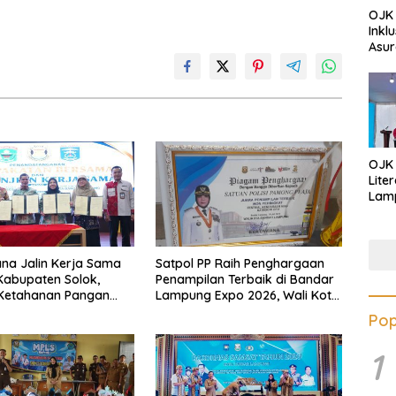
OJK 
Inkl
Asur
OJK
Lite
Lamp
Eduk
Lawa
Inves
na Jalin Kerja Sama
Satpol PP Raih Penghargaan
abupaten Solok,
Penampilan Terbaik di Bandar
 Ketahanan Pangan
Lampung Expo 2026, Wali Kota
likan Inflasi
Eva Dwiana Ajak Tingkatkan
Pop
Pelayanan untuk Masyarakat
1