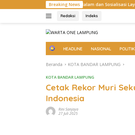
Langsung
 Cek Ronda Malam dan Sosialisasi Layanan 110
Breaking News
Aksi S
ke
konten
Redaksi
Indeks
H
HEADLINE
NASIONAL
POLITIK
o
m
Beranda
KOTA BANDAR LAMPUNG
e
KOTA BANDAR LAMPUNG
Cetak Rekor Muri Sek
Indonesia
Rini Sanjaya
27 Juli 2025