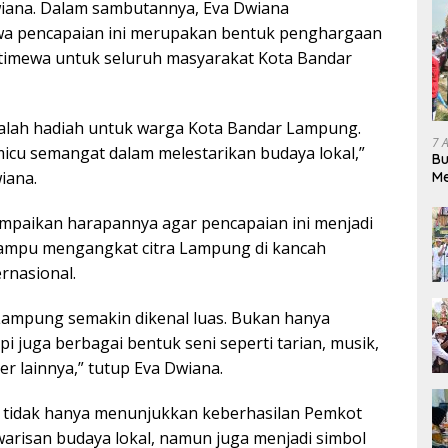
wiana. Dalam sambutannya, Eva Dwiana
a pencapaian ini merupakan bentuk penghargaan
timewa untuk seluruh masyarakat Kota Bandar
alah hadiah untuk warga Kota Bandar Lampung.
7 
cu semangat dalam melestarikan budaya lokal,”
Bu
iana.
Me
Pe
ampaikan harapannya agar pencapaian ini menjadi
ampu mengangkat citra Lampung di kancah
rnasional.
Lampung semakin dikenal luas. Bukan hanya
api juga berbagai bentuk seni seperti tarian, musik,
er lainnya,” tutup Eva Dwiana.
i tidak hanya menunjukkan keberhasilan Pemkot
risan budaya lokal, namun juga menjadi simbol