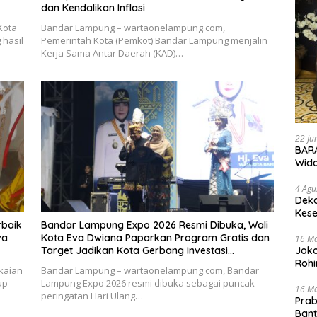
dan Kendalikan Inflasi
Kota
Bandar Lampung – wartaonelampung.com,
hasil
Pemerintah Kota (Pemkot) Bandar Lampung menjalin
Kerja Sama Antar Daerah (KAD)…
22 Ju
BARA
Wid
4 Agu
Deka
Kese
rbaik
Bandar Lampung Expo 2026 Resmi Dibuka, Wali
va
Kota Eva Dwiana Paparkan Program Gratis dan
16 M
Joko
Target Jadikan Kota Gerbang Investasi
Rohi
Lampung
kaian
Bandar Lampung – wartaonelampung.com, Bandar
up
Lampung Expo 2026 resmi dibuka sebagai puncak
16 M
peringatan Hari Ulang…
Prab
Ban