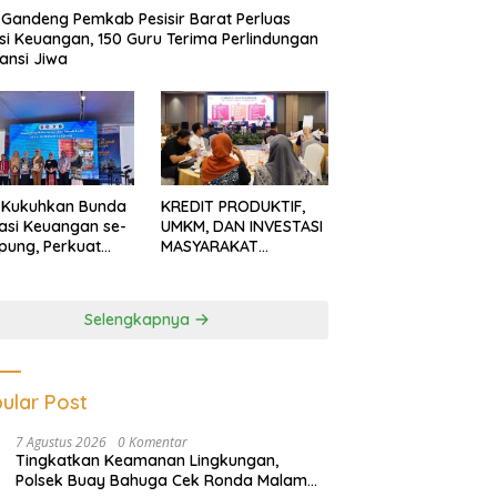
Gandeng Pemkab Pesisir Barat Perluas
usi Keuangan, 150 Guru Terima Perlindungan
ansi Jiwa
 Kukuhkan Bunda
KREDIT PRODUKTIF,
rasi Keuangan se-
UMKM, DAN INVESTASI
ung, Perkuat
MASYARAKAT
asi Masyarakat
LAMPUNG TERUS
n Pinjol dan
MENGUAT
tasi Ilegal
Selengkapnya
ular Post
7 Agustus 2026
0 Komentar
Tingkatkan Keamanan Lingkungan,
Polsek Buay Bahuga Cek Ronda Malam