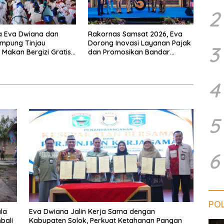
2
a Eva Dwiana dan
Rakornas Samsat 2026, Eva
ampung Tinjau
Dorong Inovasi Layanan Pajak
3
Makan Bergizi Gratis,
dan Promosikan Bandar
 Menu Berkualitas dan
Lampung
asaran
4
5
6
POL
la
Eva Dwiana Jalin Kerja Sama dengan
bali
Kabupaten Solok, Perkuat Ketahanan Pangan