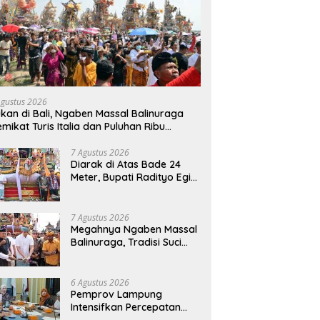
Agustus 2026
kan di Bali, Ngaben Massal Balinuraga
mikat Turis Italia dan Puluhan Ribu
ngunjung
7 Agustus 2026
Diarak di Atas Bade 24
Meter, Bupati Radityo Egi
Bawa Mimpi Besar
Balinuraga Jadi
‘Penglipuran’ Kedua pada
7 Agustus 2026
2027
Megahnya Ngaben Massal
Balinuraga, Tradisi Suci
Terbesar di Indonesia
yang Menghidupkan Desa
dan Merekatkan Ikatan
6 Agustus 2026
Keluarga
Pemprov Lampung
Intensifkan Percepatan
Penanggulangan