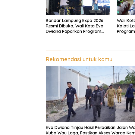
Bandar Lampung Expo 2026
Wali Kot
Resmi Dibuka, Wali Kota Eva
Kajati L
Dwiana Paparkan Program
Program 
Gratis dan Target Jadikan
Pastikan
Kota Gerbang Investasi
Tepat S
Lampung
Rekomendasi untuk kamu
Eva Dwiana Tinjau Hasil Perbaikan Jalan Wa
Kuba Way Laga, Pastikan Akses Warga Kem