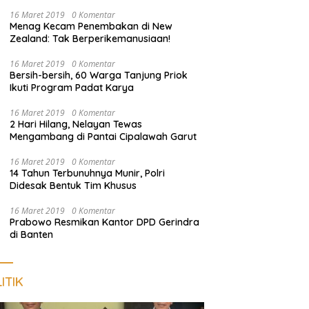
dan Sosialisasi Layanan 110
16 Maret 2019
0 Komentar
Menag Kecam Penembakan di New
Zealand: Tak Berperikemanusiaan!
16 Maret 2019
0 Komentar
Bersih-bersih, 60 Warga Tanjung Priok
Ikuti Program Padat Karya
16 Maret 2019
0 Komentar
2 Hari Hilang, Nelayan Tewas
Mengambang di Pantai Cipalawah Garut
16 Maret 2019
0 Komentar
14 Tahun Terbunuhnya Munir, Polri
Didesak Bentuk Tim Khusus
16 Maret 2019
0 Komentar
Prabowo Resmikan Kantor DPD Gerindra
di Banten
ITIK