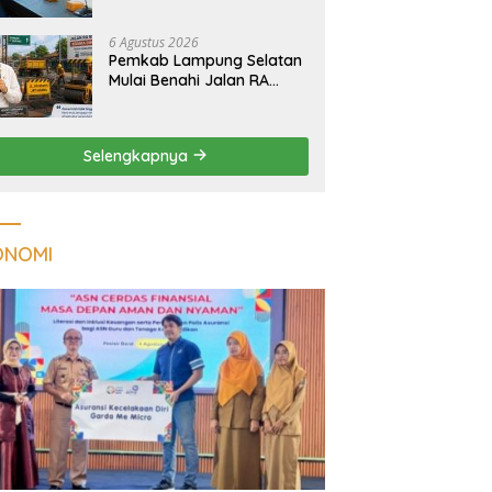
Tuberkulosis di
Tanggamus
6 Agustus 2026
Pemkab Lampung Selatan
Mulai Benahi Jalan RA
Basyid, Ruas Strategis Jati
Agung Segera Dipoles
Demi Keselamatan
Selengkapnya
Pengguna Jalan
ONOMI