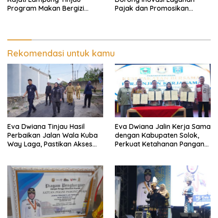
Program Makan Bergizi
Pajak dan Promosikan
Gratis, Pastikan Menu
Bandar Lampung
Berkualitas dan Tepat
Sasaran
Rekomendasi untuk kamu
Eva Dwiana Tinjau Hasil
Eva Dwiana Jalin Kerja Sama
Perbaikan Jalan Wala Kuba
dengan Kabupaten Solok,
Way Laga, Pastikan Akses
Perkuat Ketahanan Pangan
Warga Kembali Aman dan
dan Kendalikan Inflasi
Nyaman