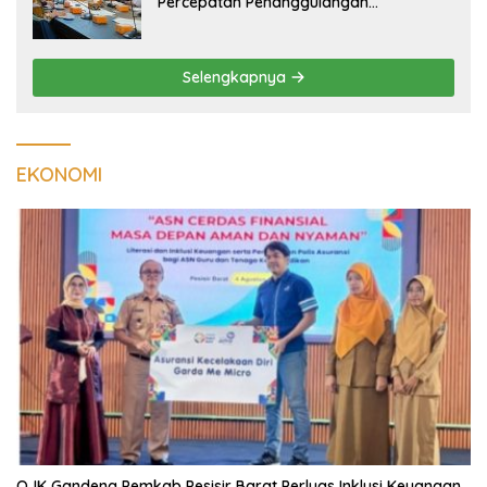
Percepatan Penanggulangan
Tuberkulosis di Tanggamus
Selengkapnya
EKONOMI
OJK Gandeng Pemkab Pesisir Barat Perluas Inklusi Keuangan,