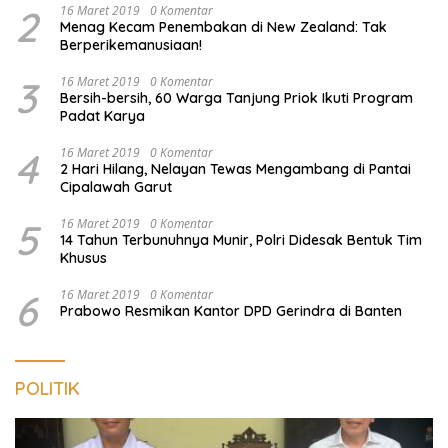
2
16 Maret 2019
0 Komentar
Menag Kecam Penembakan di New Zealand: Tak
Berperikemanusiaan!
3
16 Maret 2019
0 Komentar
Bersih-bersih, 60 Warga Tanjung Priok Ikuti Program
Padat Karya
4
16 Maret 2019
0 Komentar
2 Hari Hilang, Nelayan Tewas Mengambang di Pantai
Cipalawah Garut
5
16 Maret 2019
0 Komentar
14 Tahun Terbunuhnya Munir, Polri Didesak Bentuk Tim
Khusus
6
16 Maret 2019
0 Komentar
Prabowo Resmikan Kantor DPD Gerindra di Banten
POLITIK