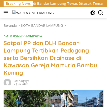
Langsung
ria di Bandar Lampung Tewas Ditusuk Teman Sendiri Saat Nong
Breaking News
ke
konten
Beranda
KOTA BANDAR LAMPUNG
KOTA BANDAR LAMPUNG
Satpol PP dan DLH Bandar
Lampung Tertibkan Pedagang
serta Bersihkan Drainase di
Kawasan Gereja Marturia Bambu
Kuning
Rini Sanjaya
2 Juni 2026