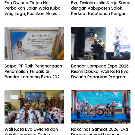
Eva Dwiana Tinjau Hasil
Eva Dwiana Jalin Kerja Sama
Perbaikan Jalan Wala Kuba
dengan Kabupaten Solok,
Way Laga, Pastikan Akses
Perkuat Ketahanan Pangan
Warga Kembali Aman dan
dan Kendalikan Inflasi
Nyaman
Satpol PP Raih Penghargaan
Bandar Lampung Expo 2026
Penampilan Terbaik di
Resmi Dibuka, Wali Kota Eva
Bandar Lampung Expo 2026,
Dwiana Paparkan Program
Wali Kota Eva Dwiana Ajak
Gratis dan Target Jadikan
Tingkatkan Pelayanan untuk
Kota Gerbang Investasi
Masyarakat
Lampung
Wali Kota Eva Dwiana dan
Rakornas Samsat 2026, Eva
Kajati Lampung Tinjau
Dorong Inovasi Layanan