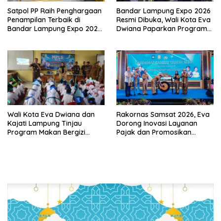
Satpol PP Raih Penghargaan
Bandar Lampung Expo 2026
Penampilan Terbaik di
Resmi Dibuka, Wali Kota Eva
Bandar Lampung Expo 2026,
Dwiana Paparkan Program
Wali Kota Eva Dwiana Ajak
Gratis dan Target Jadikan
Tingkatkan Pelayanan untuk
Kota Gerbang Investasi
Masyarakat
Lampung
Wali Kota Eva Dwiana dan
Rakornas Samsat 2026, Eva
Kajati Lampung Tinjau
Dorong Inovasi Layanan
Program Makan Bergizi
Pajak dan Promosikan
Gratis, Pastikan Menu
Bandar Lampung
Berkualitas dan Tepat
Sasaran