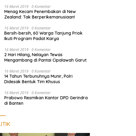
dan Sosialisasi Layanan 110
16 Maret 2019
0 Komentar
Menag Kecam Penembakan di New
Zealand: Tak Berperikemanusiaan!
16 Maret 2019
0 Komentar
Bersih-bersih, 60 Warga Tanjung Priok
Ikuti Program Padat Karya
16 Maret 2019
0 Komentar
2 Hari Hilang, Nelayan Tewas
Mengambang di Pantai Cipalawah Garut
16 Maret 2019
0 Komentar
14 Tahun Terbunuhnya Munir, Polri
Didesak Bentuk Tim Khusus
16 Maret 2019
0 Komentar
Prabowo Resmikan Kantor DPD Gerindra
di Banten
ITIK