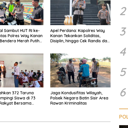
2
3
ial Sambut HUT RI ke-
Apel Perdana: Kapolres Way
antas Polres Way Kanan
Kanan Tekankan Soliditas,
Bendera Merah Putih
Disiplin, hingga Cek Randis dan
e Pengendara
Senpi Dinas
4
5
6
rahkan 372 Taruna
Jaga Kondusifitas Wilayah,
mpingi Siswa di 73
Polsek Negara Batin Sisir Area
 Rakyat Bersama
Rawan Kriminalitas
Akademi TNI
POL