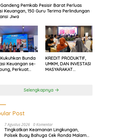
Gandeng Pemkab Pesisir Barat Perluas
usi Keuangan, 150 Guru Terima Perlindungan
ansi Jiwa
 Kukuhkan Bunda
KREDIT PRODUKTIF,
rasi Keuangan se-
UMKM, DAN INVESTASI
ung, Perkuat
MASYARAKAT
asi Masyarakat
LAMPUNG TERUS
n Pinjol dan
MENGUAT
tasi Ilegal
Selengkapnya
ular Post
7 Agustus 2026
0 Komentar
Tingkatkan Keamanan Lingkungan,
Polsek Buay Bahuga Cek Ronda Malam