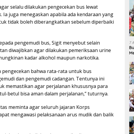
agar selalu dilakukan pengecekan bus lewat
. Ia juga menegaskan apabila ada kendaraan yang
tuk tidak boleh diberangkatkan sebelum diperbaiki
pada pengemudi bus, Sigit menyebut selain
7 
Bu
an diwajibkan agar dilakukan pemeriksaan urine
Me
ungkinan kadar alkohol maupun narkotika.
Pe
n pengecekan bahwa rata-rata untuk bus
gemudi dan pengemudi cadangan. Tentunya ini
uk memastikan agar perjalanan khususnya para
ul-betul bisa aman dalam perjalanan,” tuturnya.
lantas meminta agar seluruh jajaran Korps
apat mengawasi pelaksanaan arus mudik dan balik