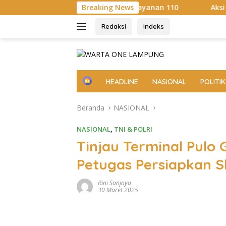
Langsung
 Sosialisasi Layanan 110
Breaking News
Aksi Sosial Sambut HUT RI k
ke
konten
Redaksi
Indeks
H
HEADLINE
NASIONAL
POLITIK
o
m
Beranda
NASIONAL
e
NASIONAL
,
TNI & POLRI
Tinjau Terminal Pulo 
Petugas Persiapkan S
Rini Sanjaya
30 Maret 2025