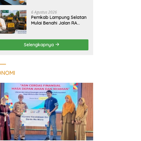
Tuberkulosis di
Tanggamus
6 Agustus 2026
Pemkab Lampung Selatan
Mulai Benahi Jalan RA
Basyid, Ruas Strategis Jati
Agung Segera Dipoles
Demi Keselamatan
Selengkapnya
Pengguna Jalan
ONOMI