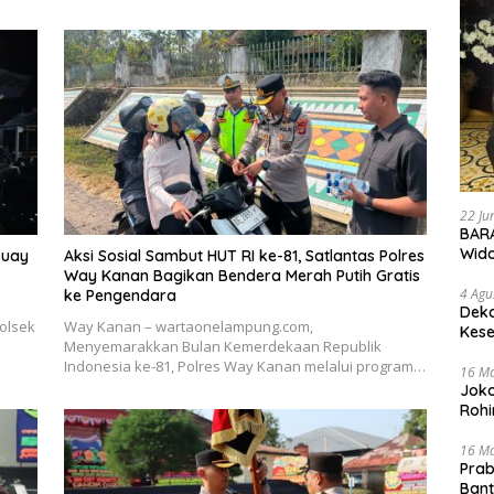
22 Ju
BARA
Wid
Buay
Aksi Sosial Sambut HUT RI ke-81, Satlantas Polres
Way Kanan Bagikan Bendera Merah Putih Gratis
4 Agu
ke Pengendara
Deka
olsek
Way Kanan – wartaonelampung.com,
Kese
Menyemarakkan Bulan Kemerdekaan Republik
Indonesia ke-81, Polres Way Kanan melalui program…
16 M
Joko
Rohi
16 M
Prab
Ban