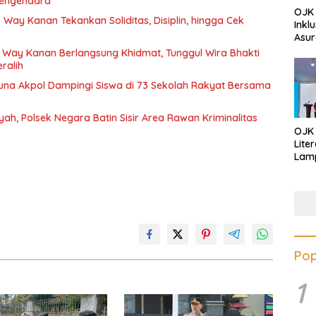
 Pengendara
OJK 
 Way Kanan Tekankan Soliditas, Disiplin, hingga Cek
Inkl
Asur
 Way Kanan Berlangsung Khidmat, Tunggul Wira Bhakti
ralih
runa Akpol Dampingi Siswa di 73 Sekolah Rakyat Bersama
yah, Polsek Negara Batin Sisir Area Rawan Kriminalitas
OJK
Lite
Lamp
Eduk
Lawa
Inves
Pop
1