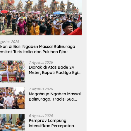
Agustus 2026
kan di Bali, Ngaben Massal Balinuraga
mikat Turis Italia dan Puluhan Ribu
ngunjung
7 Agustus 2026
Diarak di Atas Bade 24
Meter, Bupati Radityo Egi
Bawa Mimpi Besar
Balinuraga Jadi
‘Penglipuran’ Kedua pada
7 Agustus 2026
2027
Megahnya Ngaben Massal
Balinuraga, Tradisi Suci
Terbesar di Indonesia
yang Menghidupkan Desa
dan Merekatkan Ikatan
6 Agustus 2026
Keluarga
Pemprov Lampung
Intensifkan Percepatan
Penanggulangan