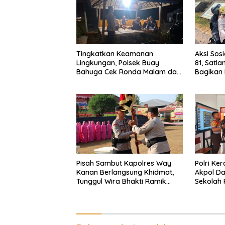
Tingkatkan Keamanan
Aksi Sos
Lingkungan, Polsek Buay
81, Satl
Bahuga Cek Ronda Malam dan
Bagikan 
Sosialisasi Layanan 110
Gratis k
Pisah Sambut Kapolres Way
Polri Ke
Kanan Berlangsung Khidmat,
Akpol Da
Tunggul Wira Bhakti Ramik
Sekolah
Ragom Resmi Beralih
Taruna 