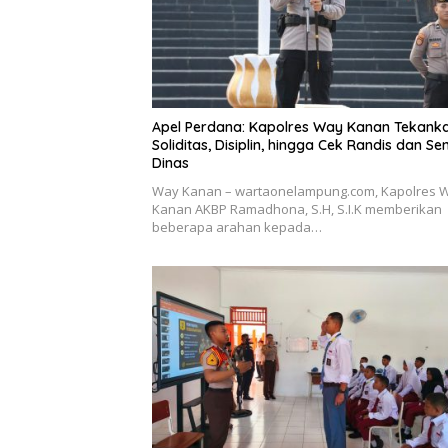
Apel Perdana: Kapolres Way Kanan Tekank
Soliditas, Disiplin, hingga Cek Randis dan Se
Dinas
Way Kanan – wartaonelampung.com, Kapolres 
Kanan AKBP Ramadhona, S.H, S.I.K memberikan
beberapa arahan kepada…