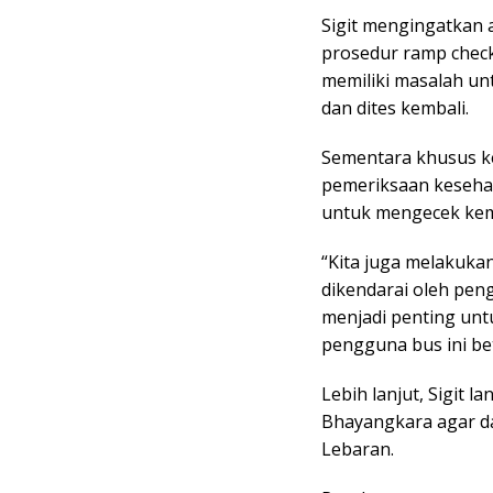
Sigit mengingatkan 
prosedur ramp check
memiliki masalah un
dan dites kembali.
Sementara khusus ke
pemeriksaan kesehat
untuk mengecek kem
“Kita juga melakuka
dikendarai oleh pen
menjadi penting unt
pengguna bus ini bet
Lebih lanjut, Sigit 
Bhayangkara agar d
Lebaran.