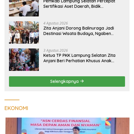
Pemkab Lampung Selatan Percepat
Sertifikasi Aset Daerah, Bidik
Peningkatan Nilai MCSP KPK
4 Agustus 2026
Zita Anjani Dorong Balinuraga Jadi
Destinasi Wisata Budaya, Ngaben
Massal Dinilai Miliki Daya Tarik Nasional
3 Agustus 2026
Ketua TP PKK Lampung Selatan Zita
Anjani Beri Perhatian Khusus Anak
Berisiko Stunting di Sidomulyo
Selengkapnya
EKONOMI