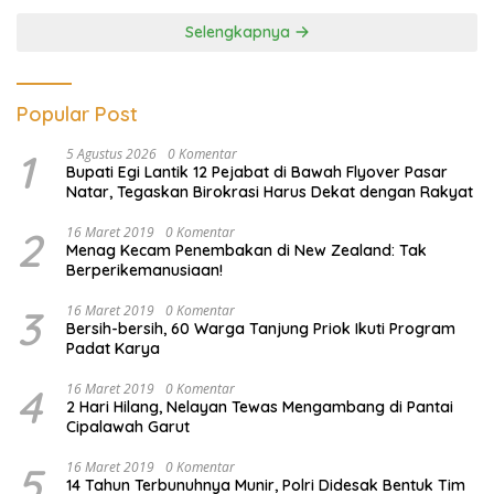
Selengkapnya
Popular Post
1
5 Agustus 2026
0 Komentar
Bupati Egi Lantik 12 Pejabat di Bawah Flyover Pasar
Natar, Tegaskan Birokrasi Harus Dekat dengan Rakyat
2
16 Maret 2019
0 Komentar
Menag Kecam Penembakan di New Zealand: Tak
Berperikemanusiaan!
3
16 Maret 2019
0 Komentar
Bersih-bersih, 60 Warga Tanjung Priok Ikuti Program
Padat Karya
4
16 Maret 2019
0 Komentar
2 Hari Hilang, Nelayan Tewas Mengambang di Pantai
Cipalawah Garut
5
16 Maret 2019
0 Komentar
14 Tahun Terbunuhnya Munir, Polri Didesak Bentuk Tim