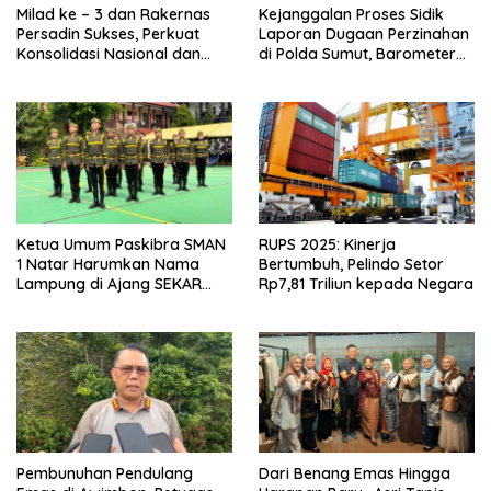
Milad ke – 3 dan Rakernas
Kejanggalan Proses Sidik
Persadin Sukses, Perkuat
Laporan Dugaan Perzinahan
Konsolidasi Nasional dan
di Polda Sumut, Barometer
Arah Organisasi
Kinerja Kepolisian
Ketua Umum Paskibra SMAN
RUPS 2025: Kinerja
1 Natar Harumkan Nama
Bertumbuh, Pelindo Setor
Lampung di Ajang SEKAR
Rp7,81 Triliun kepada Negara
2026 Jabar Open
Pembunuhan Pendulang
Dari Benang Emas Hingga