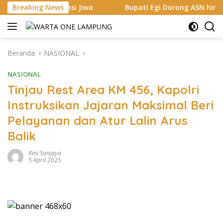
Langsung
nsi Jiwa
Breaking News
Bupati Egi Dorong ASN hingga Generasi Muda K
ke
konten
Beranda
NASIONAL
NASIONAL
Tinjau Rest Area KM 456, Kapolri
Instruksikan Jajaran Maksimal Beri
Pelayanan dan Atur Lalin Arus
Balik
Rini Sanjaya
5 April 2025