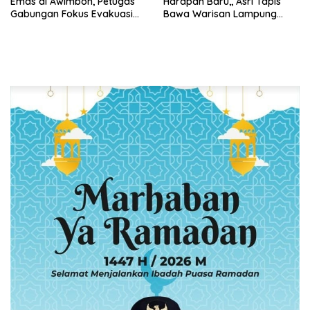
Emas di Awimbon, Petugas
Harapan Baru,, Asri Tapis
Gabungan Fokus Evakuasi
Bawa Warisan Lampung
Korban dan Pengejaran
Bersinar Di Ajang Persit Bisa
Pelaku
Dua